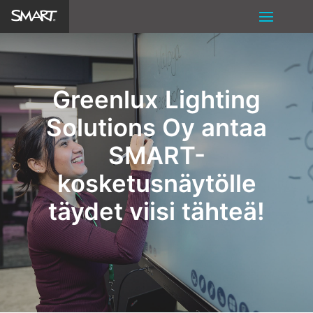
Greenlux Lighting
Solutions Oy antaa
SMART-
kosketusnäytölle
täydet viisi tähteä!