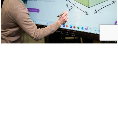
Jo pelkästään lyhyen käyttökokemuksen jälkeen
Greenluxin väki on positiivisesti yllättynyt SMART-
kosketusnäytön ominaisuuksista.
“Kosketusnäyttö on
ollut ahkerimmin käytössä myyjillämme”
Nelly Hakala
Greenluxilta tiivistää. Myyjä voi tehdä presentaatiot,
koulutukset tai vaikkapa Teams- kokoukset SMARTilla,
oman läppärin ollessa kytkettynä SMARTiin. SMARTin
digitaalinen muste mahdollistaa esimerkiksi merkinnät
suoraan PowerPoint –esitykseen, jolloin merkinnät
tallentuvat tarvittaessa suoraan alkuperäiseen