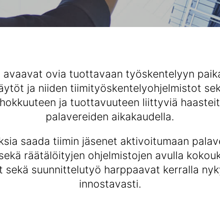
 avaavat ovia tuottavaan työskentelyyn paika
töt ja niiden tiimityöskentelyohjelmistot sek
hokkuuteen ja tuottavuuteen liittyviä haasteit
palavereiden aikakaudella.
uksia saada tiimin jäsenet aktivoitumaan pala
ekä räätälöityjen ohjelmistojen avulla kokouk
it sekä suunnittelutyö harppaavat kerralla nyk
innostavasti.