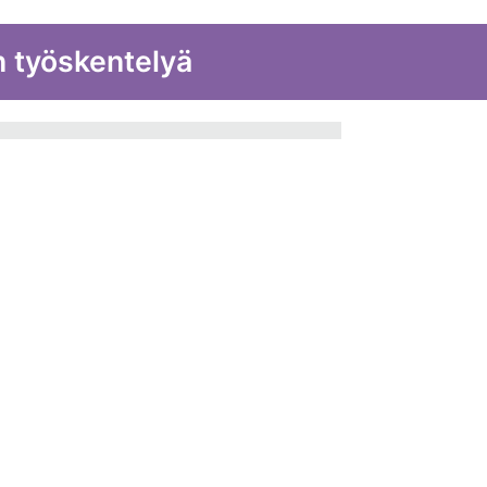
n työskentelyä
 Pro -näytöllä esität
itteelta. Se toimii
o-ohjelmien, kuten Microsoft
Adobe Acrobatin kanssa. Voit
la ja tallentaa sekä jakaa
ostosta toiseen, valkotaulusta
ject Awareness -toiminto
joitat kynällä tai sormella.
ikkua vaivattomasti kättä