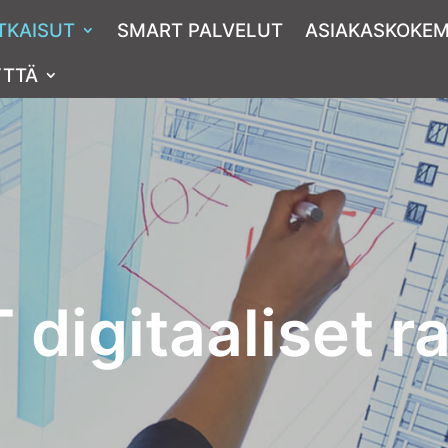
TKAISUT
SMART PALVELUT
ASIAKAS­KOKE
YTTÄ
digitaaliset ra