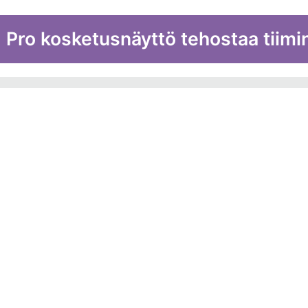
ro kosketusnäyttö tehostaa tiimi
Helppokäyttöisellä SMART Board
langattomasti sisältöä omalta la
saumattomasti tuttujen toimist
Word, Excel, Powerpoint sekä 
tehdä merkintöjä suoraan ruudul
valmiit tiedosto.
Voit liikkua saumattomasti tied
videoon tai nettiselaimeen. Ob
tunnista automaattisesti, kun kir
Voit pyyhkiä sisältöä pois ja li