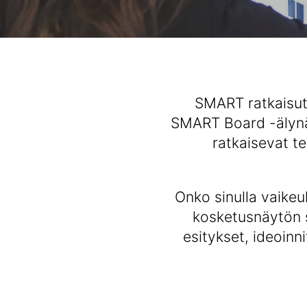
SMART ratkaisut
SMART Board -älynäy
ratkaisevat te
Onko sinulla vaike
kosketusnäytön s
esitykset, ideoinn