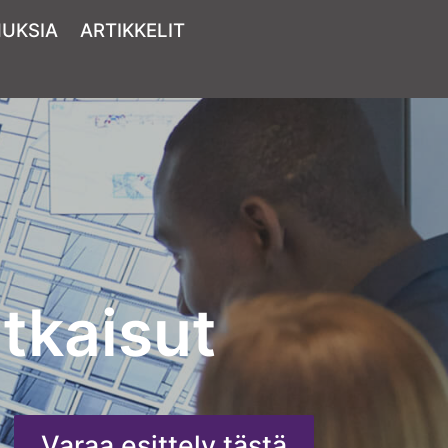
MUKSIA
ARTIKKELIT
tkaisut
Varaa esittely tästä