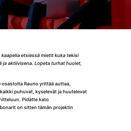
aapelia etsiessä mietit kuka tekisi
 ja aktiivisena. Lopeta turhat huolet,
T-osastolta Rauno yrittää auttaa,
kaikki puhuvat, kyselevät ja huutelevat
nitteluun. Pidätte kato
ubonarit on sitten tämän projektin