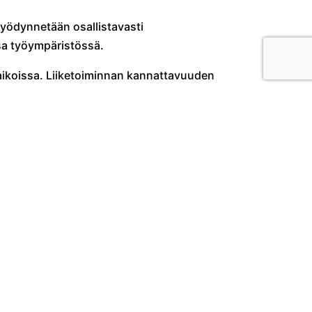
hyödynnetään osallistavasti
essa työympäristössä.
paikoissa. Liiketoiminnan kannattavuuden
n ja esimiehen fyysinen läsnäolo sekä
haikaile parempien työkäytäntöjen