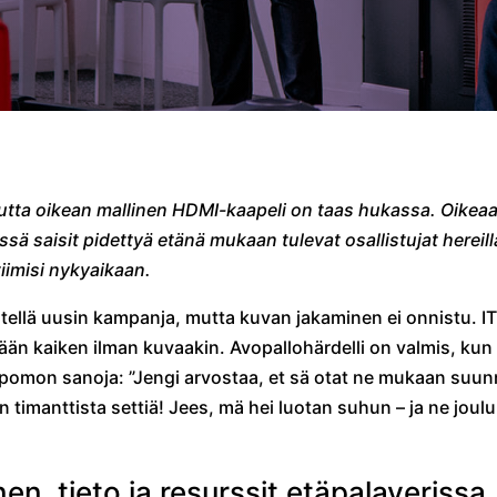
ta oikean mallinen HDMI-kaapeli on taas hukassa. Oikeaa k
sä saisit pidettyä etänä mukaan tulevat osallistujat hereillä
iimisi nykyaikaan.
esitellä uusin kampanja, mutta kuvan jakaminen ei onnistu. I
än kaiken ilman kuvaakin. Avopallohärdelli on valmis, kun 
it pomon sanoja: ”Jengi arvostaa, et sä otat ne mukaan suun
an timanttista settiä! Jees, mä hei luotan suhun – ja ne joul
n, tieto ja resurssit etäpalaverissa