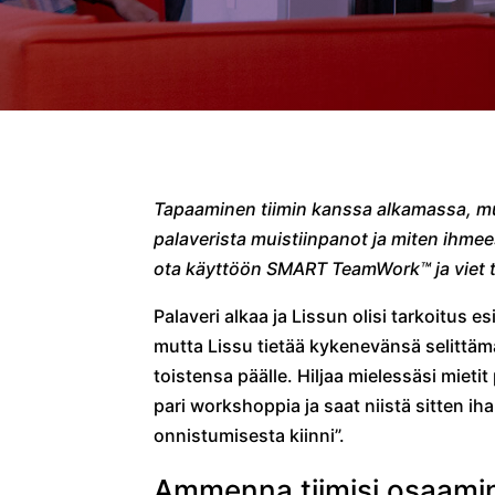
Tapaaminen tiimin kanssa alkamassa, mut
palaverista muistiinpanot ja miten ihmees
ota käyttöön SMART TeamWork™ ja viet t
Palaveri alkaa ja Lissun olisi tarkoitus 
mutta Lissu tietää kykenevänsä selittämä
toistensa päälle. Hiljaa mielessäsi miet
pari workshoppia ja saat niistä sitten ih
onnistumisesta kiinni”.
Ammenna tiimisi osaamine