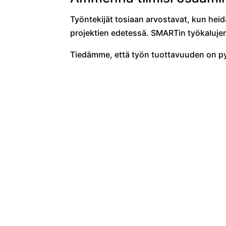
Työntekijät tosiaan arvostavat, kun hei
projektien edetessä. SMARTin työkalujen 
Tiedämme, että työn tuottavuuden on pys
kannalta on tärkeää, että jokainen pääse
kokoontumiset puuttuvat.
SMARTIn moderneilla työvälineillä varmis
perässä muualle.
Ratkaisuna SMART Tea
SMART TeamWorks mahdollistaa selkeät,
virtuaaliset kokoukset ja palaverit aidost
työympäristössä. Alusta soveltuu loistava
reaaliaikaiseen yhteistyöhön, kun kaikk
samojen tiedostojen parissa.