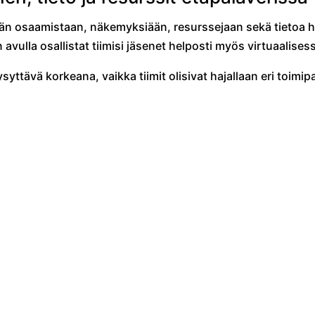
dän osaamistaan, näkemyksiään, resurssejaan sekä tietoa 
avulla osallistat tiimisi jäsenet helposti myös virtuaalis
yttävä korkeana, vaikka tiimit olisivat hajallaan eri toimi
e osallistumaan eikä kukaan passivoidu, vaikka tiimikaveri
tat, että parhaat työntekijät pysyvät yrityksessä eivätkä 
mWorks™
 nopeat ja tehokkaat
i digitaalisessa
sti paikallisten ja etätiimien
i voivat työskennellä yhdessä