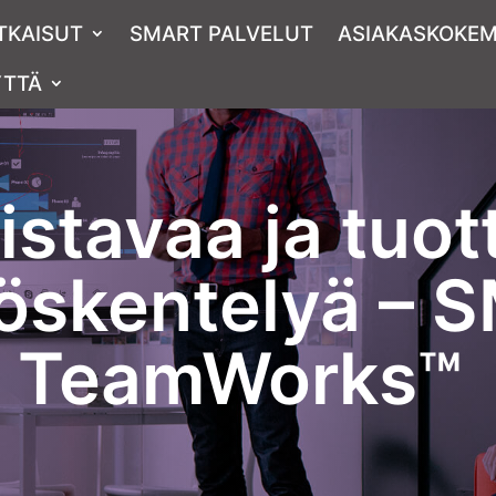
TKAISUT
SMART PALVELUT
ASIAKAS­KOKE
YTTÄ
istavaa ja tuo
yöskentelyä – 
TeamWorks™