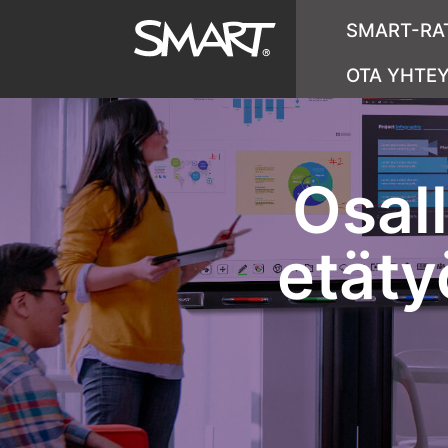
SMART-RA
OTA YHTE
Osall
etät