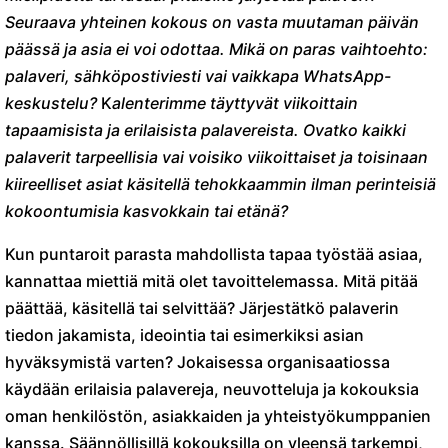
Seuraava yhteinen kokous on vasta muutaman päivän
päässä ja asia ei voi odottaa.
Mikä on paras vaihtoehto:
palaveri, sähköpostiviesti vai vaikkapa WhatsApp-
keskustelu?
K
alenterimme täyttyvät viikoittain
tapaamisista ja erilaisista palavereista. Ovatko kaikki
palaverit tarpeellisia vai voisiko viikoittaiset ja toisinaan
kiireelliset asiat käsitellä tehokkaammin ilman perinteisiä
kokoontumisia kasvokkain tai etänä?
Kun puntaroit parasta mahdollista tapaa työstää asiaa,
kannattaa miettiä mitä olet tavoittelemassa. Mitä pitää
päättää, käsitellä tai selvittää? Järjestätkö palaverin
tiedon jakamista, ideointia tai esimerkiksi asian
hyväksymistä varten? Jokaisessa organisaatiossa
käydään erilaisia palavereja, neuvotteluja ja kokouksia
oman henkilöstön, asiakkaiden ja yhteistyökumppanien
kanssa. Säännöllisillä kokouksilla on yleensä tarkempi,