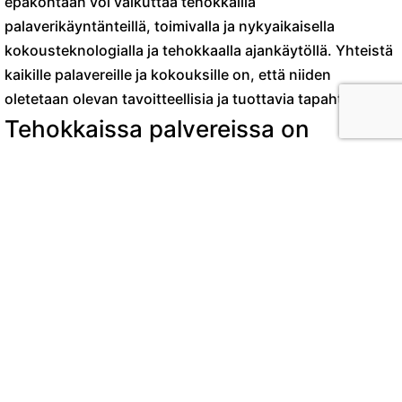
epäkohtaan voi vaikuttaa tehokkailla
palaverikäyntänteillä, toimivalla ja nykyaikaisella
kokousteknologialla ja tehokkaalla ajankäytöllä. Yhteistä
kaikille palavereille ja kokouksille on, että niiden
oletetaan olevan tavoitteellisia ja tuottavia tapahtumia.
Tehokkaissa palvereissa on
rakennetta
Kun olemme toisiimme netin välityksellä yhteydessä, on
tietysti tärkeintä, että tekniikka toimii. Tarvitaan hyvä
nettiyhteys, tietokone ja helppokäyttöinen sekä
mielellään osallistava ratkaisu kokouksen järjestämiseen.
Palaverit ovat myös sosiaalisia tapahtumia, joissa joukko
yksilöitä pyrkii saamaan aikaiseksi kaikkia tyydyttäviä
ratkaisuja ja kaikkien osallistujien oletetaan sitoutuvan
ratkaisuihin ja tehtyihin päätöksiin.
On helpompaa keskittyä ja kommunikoida, kun