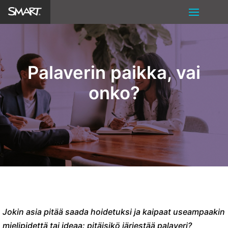
Palaverin paikka, vai
onko?
Jokin asia pitää saada hoidetuksi ja kaipaat useampaakin
mielipidettä tai ideaa: pitäisikö järjestää palaveri?