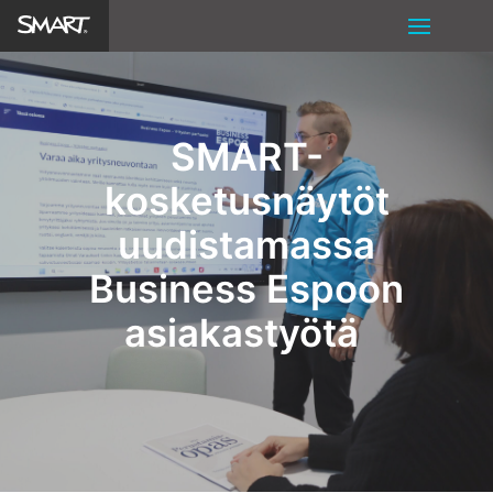
SMART-
kosketusnäytöt
uudistamassa
Business Espoon
asiakastyötä