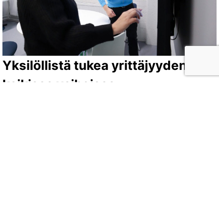
Yksilöllistä tukea yrittäjyyden
kaikissa vaiheissa
Business Espoo järjestää tapahtumia ja webinaareja,
jotka kattavat yrittäjyyden eri osa-alueet alkaen yrityksen
perustamisesta aina omistajanvaihdokseen asti.
Toimiville yrityksille suunnatut teematilaisuudet
perustuvat kysyntään ja ajankohtaisiin trendeihin, jotta
ne tarjoavat maksimaalista hyötyä osallistujille.
Maahanmuuttajataustaiset asiakkaat muodostavat
merkittävän osan asiakaskunnasta. Asiakkaille tarjottava
tuki voi sisältää myös kulttuuriin ja yhteiskuntaan liittyviä